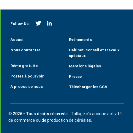
https://twitter.com/StrategieGrains
https://www.linkedin.com/company/tall
Follow Us:
Accueil
Evénements
Nous contacter
Cabinet-conseil et travaux
spéciaux
Démo gratuite
Mentions légales
Postes à pourvoir
Presse
A propos de nous
Télécharger les CGV
© 2026 - Tous droits réservés
- Tallage n'a aucune activité
de commerce ou de production de céréales.